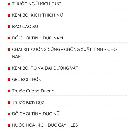
THUỐC NGỬI KÍCH DỤC
KEM BÔI KÍCH THÍCH NỮ
BAO CAO SU
ĐỒ CHƠI TÌNH DỤC NAM
CHAI XỊT CƯƠNG CỨNG - CHỐNG XUẤT TINH - CHO
NAM
KEM BÔI TO VÀ DÀI DƯƠNG VẬT
GEL BÔI TRƠN
Thuốc Cương Dương
Thuốc Kích Dục
ĐỒ CHƠI TÌNH DỤC NỮ
NƯỚC HOA KÍCH DỤC GAY - LES