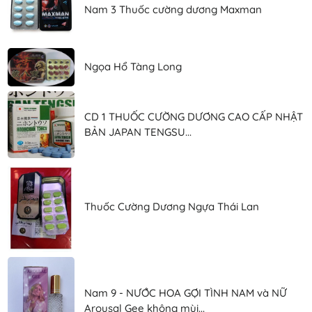
Nam 3 Thuốc cường dương Maxman
Ngọa Hổ Tàng Long
CD 1 THUỐC CƯỜNG DƯƠNG CAO CẤP NHẬT
BẢN JAPAN TENGSU...
Thuốc Cường Dương Ngựa Thái Lan
Nam 9 - NƯỚC HOA GỢI TÌNH NAM và NỮ
Arousal Gee không mùi...