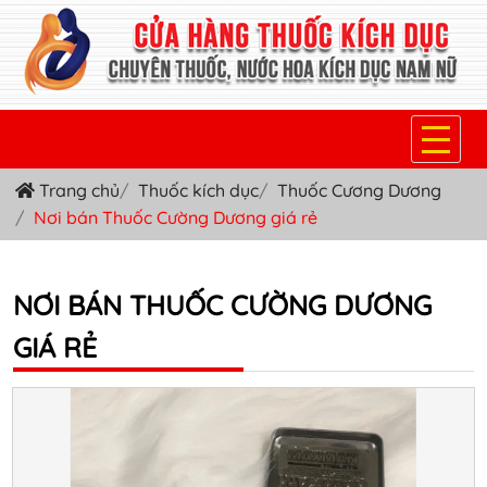
Trang chủ
Thuốc kích dục
Thuốc Cương Dương
TRANG CHỦ
Nơi bán Thuốc Cường Dương giá rẻ
THUỐC KÍCH DỤC NỮ
THUỐC NƯỚC KÍCH DỤC NAM
NƠI BÁN THUỐC CƯỜNG DƯƠNG
GIÁ RẺ
THUỐC VIÊN KÍCH DỤC NAM
SẢN PHẨM KHÁC
TIN TỨC & BLOG