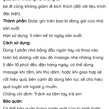
bé đi cũng không giảm đi kích thích (đối với liệu trình
đặc biệt).
Thành phần:
Được ghi trên bao bì đóng gói của nhà
sản xuất.
Hạn sử dụng: 3 năm kể từ ngày sản xuất.
Cách sử dụng:
Dùng 1 phần nhỏ bằng đầu ngón tay và thoa vào
toàn bộ dương vật sau đó massge nhẹ nhàng trong
5 đến 10 phút đều đặn hàng ngày. có thể dùng
massge khi tắm, khi thủ dâm, hoặc khi giao hợp sẽ
rất hiệu quả, bên cạnh đó dùng liên tục sẽ cho hiệu
quả tuyệt vời ngoài ý muốn.
Chống chỉ định: Tránh xa tầm tay trẻ em
Bảo quản:
Có thể bảo quản trong ngăn mát của tủ lạnh hoặc