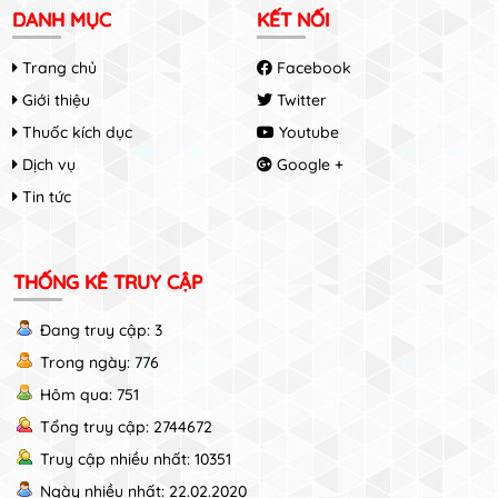
DANH MỤC
KẾT NỐI
Trang chủ
Facebook
Giới thiệu
Twitter
Thuốc kích dục
Youtube
Dịch vụ
Google +
Tin tức
THỐNG KÊ TRUY CẬP
Đang truy cập: 3
Trong ngày: 776
Hôm qua: 751
Tổng truy cập: 2744672
Truy cập nhiều nhất: 10351
Ngày nhiều nhất: 22.02.2020