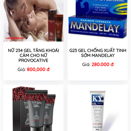
NỮ 234 GEL TĂNG KHOÁI
G23 GEL CHỐNG XUẤT TINH
CẢM CHO NỮ
SỚM MANDELAY
PROVOCATIVE
Giá:
280.000 đ
Giá:
800,000 đ