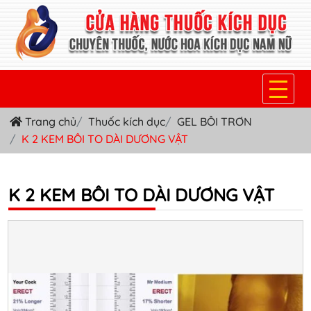
Trang chủ
Thuốc kích dục
GEL BÔI TRƠN
TRANG CHỦ
K 2 KEM BÔI TO DÀI DƯƠNG VẬT
THUỐC KÍCH DỤC NỮ
THUỐC NƯỚC KÍCH DỤC NAM
K 2 KEM BÔI TO DÀI DƯƠNG VẬT
THUỐC VIÊN KÍCH DỤC NAM
SẢN PHẨM KHÁC
TIN TỨC & BLOG