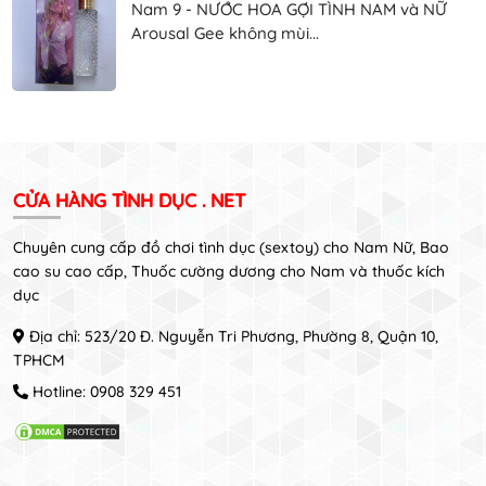
Nam 9 - NƯỚC HOA GỢI TÌNH NAM và NỮ
Arousal Gee không mùi...
CỬA HÀNG TÌNH DỤC . NET
Chuyên cung cấp đồ chơi tình dục (sextoy) cho Nam Nữ, Bao
cao su cao cấp, Thuốc cường dương cho Nam và thuốc kích
dục
Địa chỉ: 523/20 Đ. Nguyễn Tri Phương, Phường 8, Quận 10,
TPHCM
Hotline:
0908 329 451