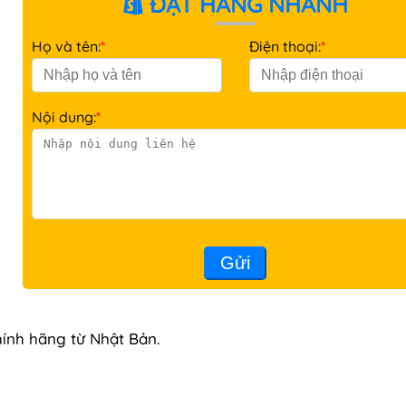
ĐẶT HÀNG NHANH
Họ và tên:
*
Điện thoại:
*
Nội dung:
*
Gửi
ính hãng từ Nhật Bản.