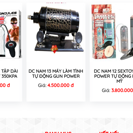
 TẬP DÀI
DC NAM 13 MÁY LÀM TÌNH
DC NAM 12 SEXTO
 350KPA
TỰ ĐỘNG GUN POWER
POWER TỰ ĐỘNG
MỸ
000 đ
Giá:
4.500.000 đ
Giá:
3.800.000