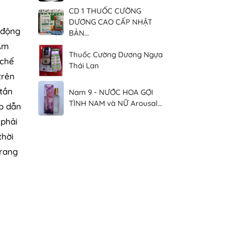
CD 1 THUỐC CƯỜNG
DƯƠNG CAO CẤP NHẬT
 động
BẢN...
 Âm
Thuốc Cường Dương Ngựa
 chế
Thái Lan
trên
 tần
Nam 9 - NƯỚC HOA GỢI
TÌNH NAM và NỮ Arousal...
ấp dẫn
 phải
thời
trang