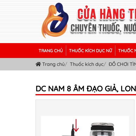
TRANG CHỦ
THUỐC KÍCH DỤC NỮ
THUỐC N
Trang chủ
Thuốc kích dục
ĐỒ CHƠI T
DC NAM 8 ÂM ĐẠO GIẢ, LO