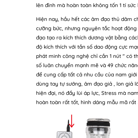
lên đỉnh mà hoàn toàn không tốn 1 tí sức 
Hiện nay, hầu hết các âm đạo thủ dâm ch
cưỡng bức, nhưng nguyên tắc hoạt động 
đạo tạo ra kích thích dương vật bằng cách
độ kích thích với tần số dao động cực mạ
phát minh công nghệ chỉ cần 1 nút " có t
số luân chuyển mạnh mẽ và 49 chức năng 
để cung cấp tất cả nhu cầu của nam giới
dùng tay tự sướng, âm đạo giả , lon giả l
hiện đại, nó đẩy lùi áp lực, Stress mà na
hoàn toàn rất tốt, hình dáng mẫu mã rất