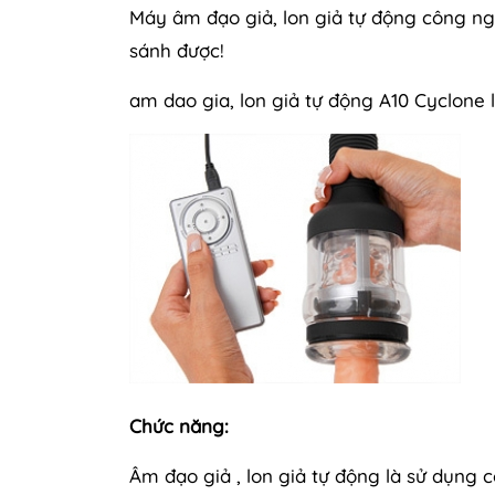
Máy âm đạo giả, lon giả tự động công n
sánh được!
am dao gia, lon giả tự động A10 Cyclone
Chức năng:
Âm đạo giả , lon giả tự động là sử dụng 