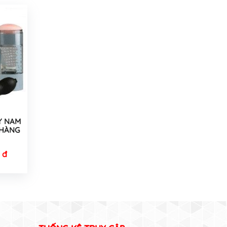
Y NAM
 HÀNG
 đ