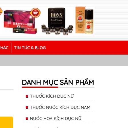
KHÁC
TIN TỨC & BLOG
DANH MỤC SẢN PHẨM
THUỐC KÍCH DỤC NỮ
THUỐC NƯỚC KÍCH DỤC NAM
NƯỚC HOA KÍCH DỤC NỮ