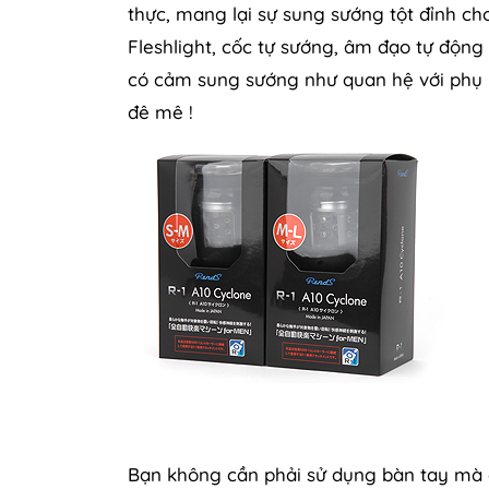
thực, mang lại sự sung sướng tột đỉnh ch
Fleshlight, cốc tự sướng, âm đạo tự độn
có cảm sung sướng như quan hệ với phụ 
đê mê !
Âm đạo được đóng
Bạn không cần phải sử dụng bàn tay mà 