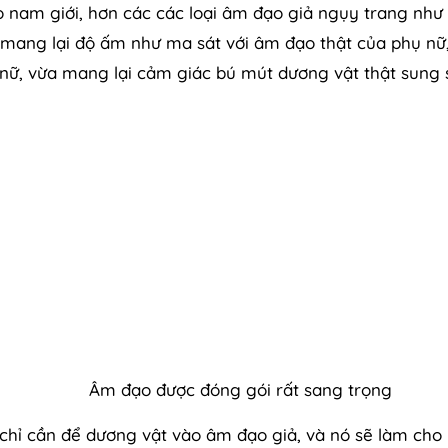
o nam giới, hơn các các loại âm đạo giả ngụy trang như
g mang lại độ ấm như ma sát với âm đạo thật của phụ nữ
nữ, vừa mang lại cảm giác bú mút dương vật thật sung
 gói rất sang trọng
chỉ cần để dương vật vào âm đạo giả, và nó sẽ làm cho