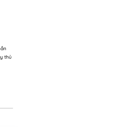
hắn
y thủ