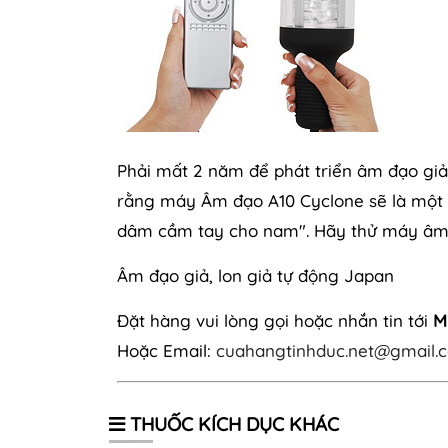
Phải mất 2 năm để phát triển âm đạo giả
rằng máy Âm đạo A10 Cyclone sẽ là một t
dâm cầm tay cho nam". Hãy thử máy âm
Âm đạo giả, lon giả tự động Japan
Đặt hàng vui lòng gọi hoặc nhắn tin tới
M
Hoặc Email:
cuahangtinhduc.net@gmail.
THUỐC KÍCH DỤC KHÁC