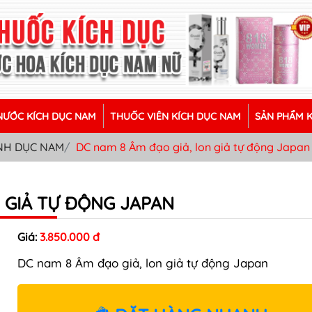
ƯỚC KÍCH DỤC NAM
THUỐC VIÊN KÍCH DỤC NAM
SẢN PHẨM 
ÌNH DỤC NAM
DC nam 8 Âm đạo giả, lon giả tự động Japan
N GIẢ TỰ ĐỘNG JAPAN
Giá:
3.850.000 đ
DC nam 8 Âm đạo giả, lon giả tự động Japan