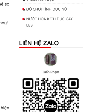
hể so
ĐỒ CHƠI TÌNH DỤC NỮ
NƯỚC HOA KÍCH DỤC GAY -
 nay!
LES
LIÊN HỆ ZALO
 hiện