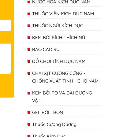
NƯỚC HOA KÍCH DỤC NAM
THUỐC VIÊN KÍCH DỤC NAM
THUỐC NGỬI KÍCH DỤC
KEM BÔI KÍCH THÍCH NỮ
BAO CAO SU
ĐỒ CHƠI TÌNH DỤC NAM
CHAI XỊT CƯƠNG CỨNG -
CHỐNG XUẤT TINH - CHO NAM
KEM BÔI TO VÀ DÀI DƯƠNG
VẬT
GEL BÔI TRƠN
Thuốc Cương Dương
Thuốc Kích Dục