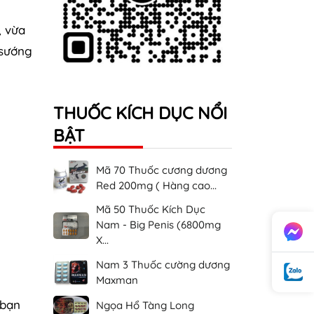
, vừa
 sướng
THUỐC KÍCH DỤC NỔI
BẬT
Mã 70 Thuốc cương dương
Red 200mg ( Hàng cao...
Mã 50 Thuốc Kích Dục
Nam - Big Penis (6800mg
X...
Nam 3 Thuốc cường dương
Maxman
 bạn
Ngọa Hổ Tàng Long