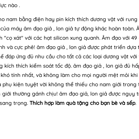
lực nào .
o nam bằng điện hay pin kích thích dương vật với rung
của máy âm đạo giả , lon giả tự động khác hoàn toàn.
 "cọ xát" với các hạt silicon xung quanh. Âm đạo với 49
nh và cực phê! âm đạo giả , lon giả được phát triển dựa 
hể đáp ứng đủ nhu cầu cho tất cả các loại dương vật với
kích thích kiểm soát tốc độ. âm đạo giả , lon giả đủ h
 khó tính nhất, và không làm cho mọi người mệt mỏi khi
à phụ kiện tuyệt vời không thể thiếu cho nam giới trong 
m giới thường gánh chịu! âm đạo giả, lon giả được ngụy 
 sang trọng.
Thích hợp làm quà tặng cho bạn bè và sếp
.