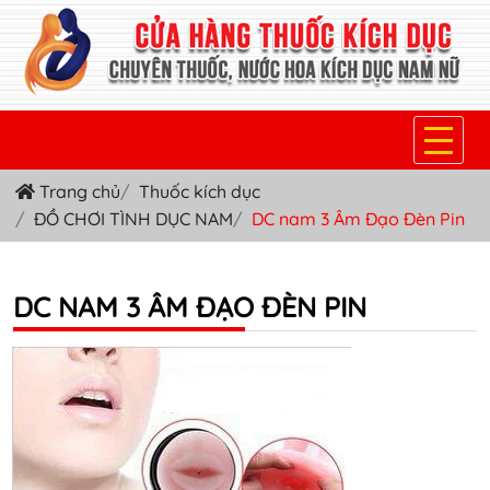
Trang chủ
Thuốc kích dục
TRANG CHỦ
ĐỒ CHƠI TÌNH DỤC NAM
DC nam 3 Âm Đạo Đèn Pin
THUỐC KÍCH DỤC NỮ
THUỐC NƯỚC KÍCH DỤC NAM
DC NAM 3 ÂM ĐẠO ĐÈN PIN
THUỐC VIÊN KÍCH DỤC NAM
SẢN PHẨM KHÁC
TIN TỨC & BLOG