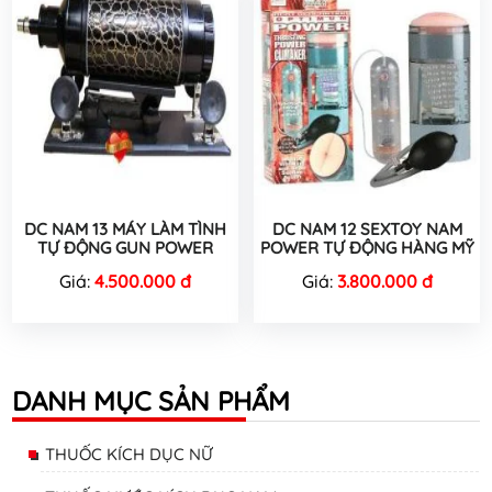
DC NAM 13 MÁY LÀM TÌNH
DC NAM 12 SEXTOY NAM
TỰ ĐỘNG GUN POWER
POWER TỰ ĐỘNG HÀNG MỸ
Giá:
4.500.000 đ
Giá:
3.800.000 đ
DANH MỤC SẢN PHẨM
THUỐC KÍCH DỤC NỮ