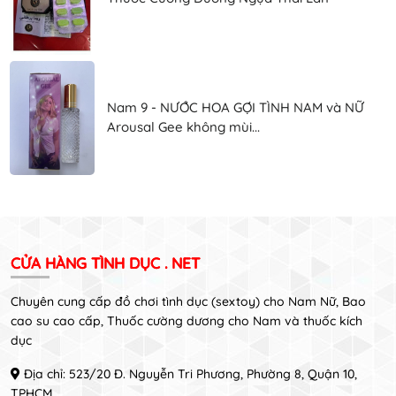
Nam 9 - NƯỚC HOA GỢI TÌNH NAM và NỮ
Arousal Gee không mùi...
CỬA HÀNG TÌNH DỤC . NET
Chuyên cung cấp đồ chơi tình dục (sextoy) cho Nam Nữ, Bao
cao su cao cấp, Thuốc cường dương cho Nam và thuốc kích
dục
Địa chỉ: 523/20 Đ. Nguyễn Tri Phương, Phường 8, Quận 10,
TPHCM