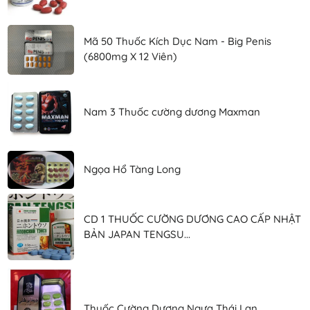
Mã 50 Thuốc Kích Dục Nam - Big Penis
(6800mg X 12 Viên)
Nam 3 Thuốc cường dương Maxman
Ngọa Hổ Tàng Long
CD 1 THUỐC CƯỜNG DƯƠNG CAO CẤP NHẬT
BẢN JAPAN TENGSU...
Thuốc Cường Dương Ngựa Thái Lan