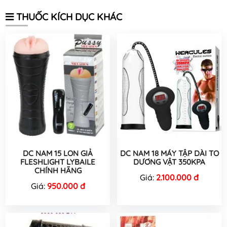
THUỐC KÍCH DỤC KHÁC
DC NAM 15 LON GIẢ
DC NAM 18 MÁY TẬP DÀI TO
FLESHLIGHT LYBAILE
DƯƠNG VẬT 350KPA
CHÍNH HÃNG
Giá:
2.100.000 đ
Giá:
950.000 đ