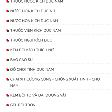
THUỐC NƯỚC KÍCH DỤC NAM
NƯỚC HOA KÍCH DỤC NỮ
NƯỚC HOA KÍCH DỤC NAM
THUỐC VIÊN KÍCH DỤC NAM
THUỐC NGỬI KÍCH DỤC
KEM BÔI KÍCH THÍCH NỮ
BAO CAO SU
ĐỒ CHƠI TÌNH DỤC NAM
CHAI XỊT CƯƠNG CỨNG - CHỐNG XUẤT TINH - CHO
NAM
KEM BÔI TO VÀ DÀI DƯƠNG VẬT
GEL BÔI TRƠN