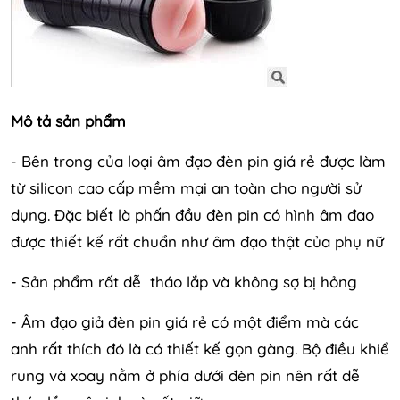
Mô tả sản phẩm
- Bên trong của loại âm đạo đèn pin giá rẻ được làm
từ silicon cao cấp mềm mại an toàn cho người sử
dụng. Đặc biết là phấn đầu đèn pin có hình âm đao
được thiết kế rất chuẩn như âm đạo thật của phụ nữ
- Sản phẩm rất dễ tháo lắp và không sợ bị hỏng
- Âm đạo giả đèn pin giá rẻ có một điểm mà các
anh rất thích đó là có thiết kế gọn gàng. Bộ điều khiể
rung và xoay nằm ở phía dưới đèn pin nên rất dễ