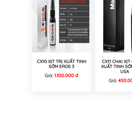
CX10 XỊT TRỊ XUẤT TINH
CX11 CHAI XỊ
SỚM EROS 3
XUẤT TINH S
USA
Giá:
1.100.000 đ
Giá:
450.0