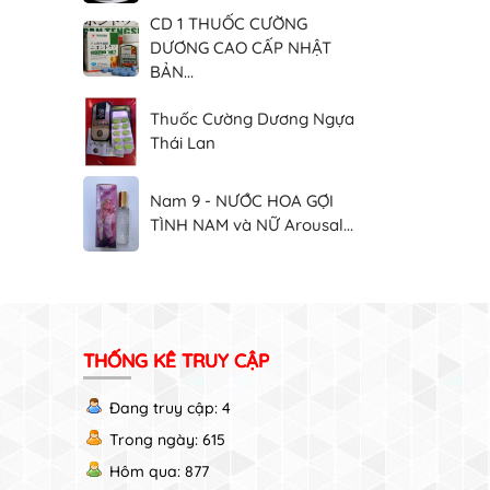
CD 1 THUỐC CƯỜNG
DƯƠNG CAO CẤP NHẬT
BẢN...
Thuốc Cường Dương Ngựa
Thái Lan
Nam 9 - NƯỚC HOA GỢI
TÌNH NAM và NỮ Arousal...
THỐNG KÊ TRUY CẬP
Đang truy cập: 4
Trong ngày: 615
Hôm qua: 877