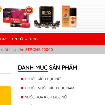
KHÁC
TIN TỨC & BLOG
g xuất tinh sớm STRONG 50000
DANH MỤC SẢN PHẨM
THUỐC KÍCH DỤC NỮ
THUỐC NƯỚC KÍCH DỤC NAM
NƯỚC HOA KÍCH DỤC NỮ