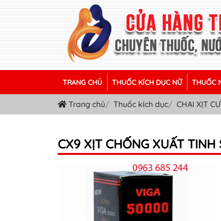
TRANG CHỦ
THUỐC KÍCH DỤC NỮ
THUỐC N
Trang chủ
Thuốc kích dục
CHAI XỊT 
CX9 XỊT CHỐNG XUẤT TINH