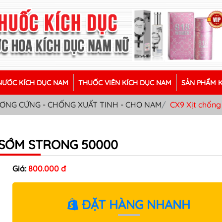
ƯỚC KÍCH DỤC NAM
THUỐC VIÊN KÍCH DỤC NAM
SẢN PHẨM 
CƯƠNG CỨNG - CHỐNG XUẤT TINH - CHO NAM
CX9 Xịt chốn
 SỚM STRONG 50000
Giá:
800.000 đ
ĐẶT HÀNG NHANH