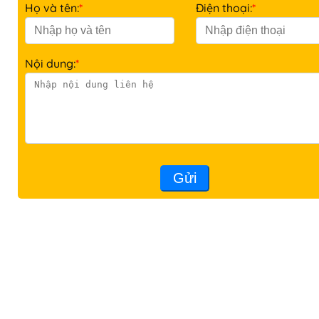
Họ và tên:
*
Điện thoại:
*
Nội dung:
*
Gửi