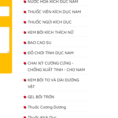
NƯỚC HOA KÍCH DỤC NAM
THUỐC VIÊN KÍCH DỤC NAM
THUỐC NGỬI KÍCH DỤC
KEM BÔI KÍCH THÍCH NỮ
BAO CAO SU
ĐỒ CHƠI TÌNH DỤC NAM
CHAI XỊT CƯƠNG CỨNG -
CHỐNG XUẤT TINH - CHO NAM
KEM BÔI TO VÀ DÀI DƯƠNG
VẬT
GEL BÔI TRƠN
Thuốc Cương Dương
Thuốc Kích Dục