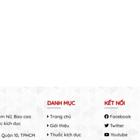
DANH MỤC
KẾT NỐI
Nam Nữ, Bao cao
Trang chủ
Facebook
c kích dục
Giới thiệu
Twitter
Thuốc kích dục
Youtube
8, Quận 10, TPHCM