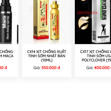
T CHỐNG
CX14 XỊT CHỐNG XUẤT
CX17 XỊT CHỐNG 
ỚM MACA
TINH SỚM NHẬT BẢN
TINH SỚM US
(10ML)
POLYCLOVER (1
00 đ
Giá:
550.000 đ
Giá:
400.000 