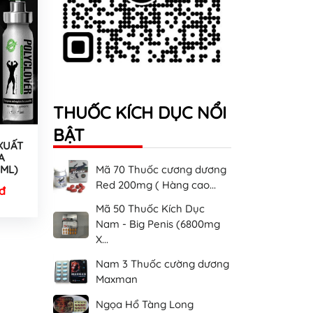
THUỐC KÍCH DỤC NỔI
BẬT
XUẤT
A
5ML)
Mã 70 Thuốc cương dương
Red 200mg ( Hàng cao...
đ
Mã 50 Thuốc Kích Dục
Nam - Big Penis (6800mg
X...
Nam 3 Thuốc cường dương
Maxman
Ngọa Hổ Tàng Long