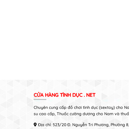
CỬA HÀNG TÌNH DỤC . NET
Chuyên cung cấp đồ chơi tình dục (sextoy) cho 
su cao cấp, Thuốc cường dương cho Nam và thuố
Địa chỉ: 523/20 Đ. Nguyễn Tri Phương, Phường 