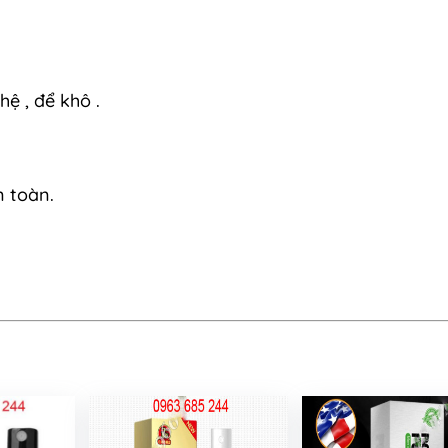
hệ , để khô .
n toàn.