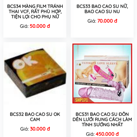
BCS34 MÀNG FILM TRÁNH
BCS33 BAO CAO SU NỮ,
THAI VCF, RẤT PHÙ HỢP,
BAO CAO SU NU
TIỆN LỢI CHO PHỤ NỮ
Giá:
70.000 đ
Giá:
50.000 đ
BCS32 BAO CAO SU OK
BCS31 BAO CAO SU ĐÔN
CAM
DÊN LƯỚI RUNG CÁCH LÀM
TÌNH SƯỚNG NHẤT
Giá:
30.000 đ
Giá:
450.000 đ