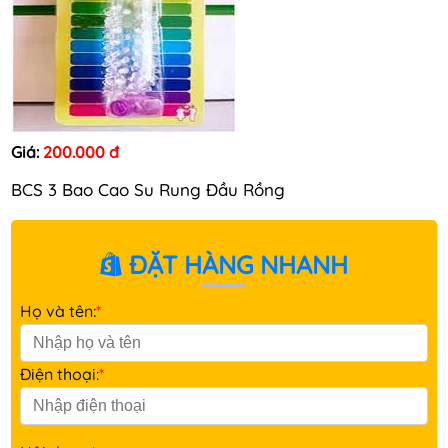
Giá:
200.000 đ
BCS 3 Bao Cao Su Rung Đầu Rồng
ĐẶT HÀNG NHANH
Họ và tên:
*
Điện thoại:
*