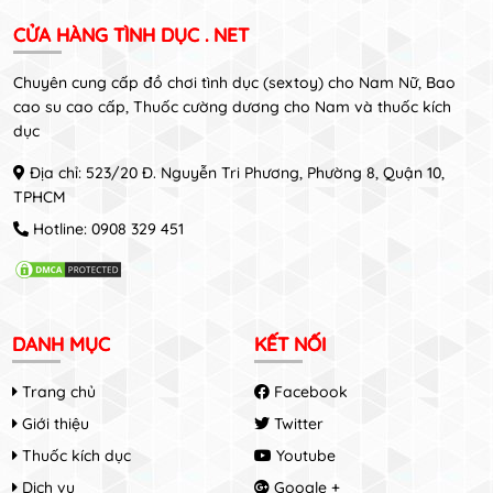
CỬA HÀNG TÌNH DỤC . NET
Chuyên cung cấp đồ chơi tình dục (sextoy) cho Nam Nữ, Bao
cao su cao cấp, Thuốc cường dương cho Nam và thuốc kích
dục
Địa chỉ: 523/20 Đ. Nguyễn Tri Phương, Phường 8, Quận 10,
TPHCM
Hotline:
0908 329 451
DANH MỤC
KẾT NỐI
Trang chủ
Facebook
Giới thiệu
Twitter
Thuốc kích dục
Youtube
Dịch vụ
Google +