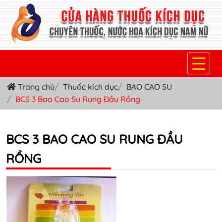
Trang chủ
Thuốc kích dục
BAO CAO SU
TRANG CHỦ
BCS 3 Bao Cao Su Rung Đầu Rồng
THUỐC KÍCH DỤC NỮ
THUỐC NƯỚC KÍCH DỤC NAM
BCS 3 BAO CAO SU RUNG ĐẦU
RỒNG
THUỐC VIÊN KÍCH DỤC NAM
SẢN PHẨM KHÁC
TIN TỨC & BLOG