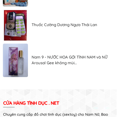
Thuốc Cường Dương Ngựa Thái Lan
Nam 9 - NƯỚC HOA GỢI TÌNH NAM và NỮ
Arousal Gee không mùi...
CỬA HÀNG TÌNH DỤC . NET
Chuyên cung cấp đồ chơi tình dục (sextoy) cho Nam Nữ, Bao