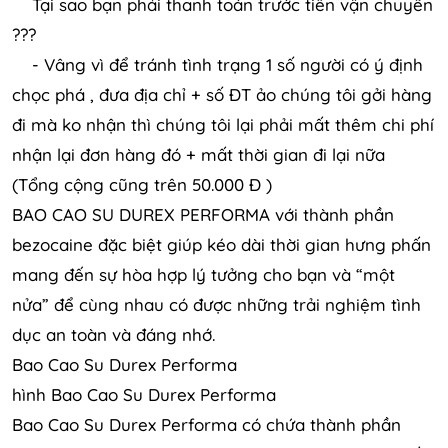
Tại sao bạn phải thanh toán trước tiền vận chuyển
???
- Vâng vì để tránh tình trạng 1 số người có ý định
chọc phá , đưa địa chỉ + số ĐT ảo chúng tôi gởi hàng
đi mà ko nhận thì chúng tôi lại phải mất thêm chi phí
nhận lại đơn hàng đó + mất thời gian đi lại nữa
(Tổng cộng cũng trên 50.000 Đ )
BAO CAO SU DUREX PERFORMA với thành phần
bezocaine đặc biệt giúp kéo dài thời gian hưng phấn
mang đến sự hòa hợp lý tưởng cho bạn và “một
nửa” để cùng nhau có được những trải nghiệm tình
dục an toàn và đáng nhớ.
Bao Cao Su Durex Performa
hình Bao Cao Su Durex Performa
Bao Cao Su Durex Performa có chứa thành phần