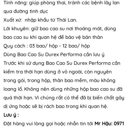
Tính năng: giúp phòng thai, tránh các bệnh lây lan
qua đường tình dục
Xuất xứ: nhập khẩu từ Thái Lan.
Lời khuyên: giữ bao cao su nơi thoáng mát, dùng
bao cao su khi quan hệ để bảo vệ bản thân
Quy cách : 03 bao/ hộp - 12 bao/ hộp
Dùng Bao Cao Su Durex Performa cần lưu ý
Trước khi sử dụng Bao Cao Su Durex Performa cần
kiểm tra thời hạn dùng ở vỏ ngoài, còn nguyên
trong gói, trong hộp, thân bao mềm, màu không
loang lổ. Không nên dùng những hộp bao cao su đã
quá thời hạn. Vì chúng rất có thể đã bị biến chất gây
dị ứng hoặc sẽ bị rách bao trong khi quan hệ.
Lưu ý :
Đặt hàng vui lòng gọi hoặc nhắn tin tới
Mr Hậu: 0971