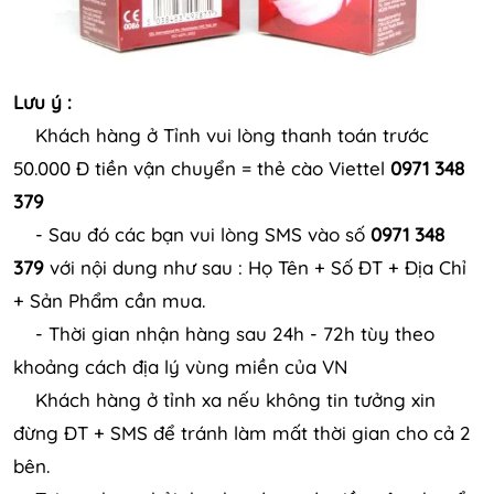
Lưu ý :
Khách hàng ở Tỉnh vui lòng thanh toán trước
50.000 Đ tiền vận chuyển = thẻ cào Viettel
0971 348
379
- Sau đó các bạn vui lòng SMS vào số
0971 348
379
với nội dung như sau : Họ Tên + Số ĐT + Địa Chỉ
+ Sản Phẩm cần mua.
- Thời gian nhận hàng sau 24h - 72h tùy theo
khoảng cách địa lý vùng miền của VN
Khách hàng ở tỉnh xa nếu không tin tưởng xin
đừng ĐT + SMS để tránh làm mất thời gian cho cả 2
bên.