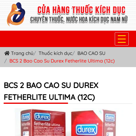
Trang chủ
Thuốc kích dục
BAO CAO SU
TRANG CHỦ
BCS 2 Bao Cao Su Durex Fetherlite Ultima (12c)
THUỐC KÍCH DỤC NỮ
THUỐC NƯỚC KÍCH DỤC NAM
BCS 2 BAO CAO SU DUREX
FETHERLITE ULTIMA (12C)
THUỐC VIÊN KÍCH DỤC NAM
SẢN PHẨM KHÁC
TIN TỨC & BLOG