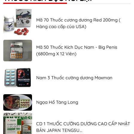
Mã 70 Thuốc cương dương Red 200mg (
Hàng cao cấp của USA)
Mã 50 Thuốc Kích Dục Nam - Big Penis
(6800mg X 12 Viên)
Nam 3 Thuốc cường dương Maxman
Ngọa Hổ Tàng Long
CD 1 THUỐC CƯỜNG DƯƠNG CAO CẤP NHẬT
BẢN JAPAN TENGSU...