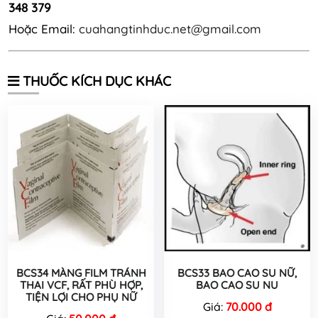
348 379
Hoặc Email:
cuahangtinhduc.net@gmail.com
THUỐC KÍCH DỤC KHÁC
BCS34 MÀNG FILM TRÁNH
BCS33 BAO CAO SU NỮ,
THAI VCF, RẤT PHÙ HỢP,
BAO CAO SU NU
TIỆN LỢI CHO PHỤ NỮ
Giá:
70.000 đ