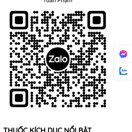
THUỐC KÍCH DỤC NỔI BẬT