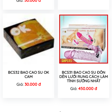
Giá:
50.000 đ
BCS32 BAO CAO SU OK
BCS31 BAO CAO SU ĐÔN
CAM
DÊN LƯỚI RUNG CÁCH LÀM
TÌNH SƯỚNG NHẤT
Giá:
30.000 đ
Giá:
450.000 đ